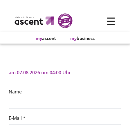
×
☰
Alltagsökonomie
my
ascent
my
business
Investment
Absicherung
am 07.08.2026 um 04:00 Uhr
Finanzvorsorge
Name
Vollmachtsplanung
Sachversicherung
E-Mail *
Sparen