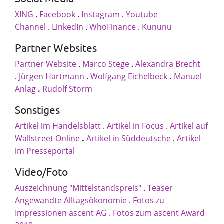
XING
.
Facebook
.
Instagram
.
Youtube
Unternehmen
Channel
.
LinkedIn
.
WhoFinance
.
Kununu
Partner Websites
Partner Website
.
Marco Stege
.
Alexandra Brecht
Vortrag finden
Berater finden
.
Jürgen Hartmann
.
Wolfgang Eichelbeck
.
Manuel
Anlag
.
Rudolf Storm
Sonstiges
Artikel im Handelsblatt
.
Artikel in Focus
.
Artikel auf
Wallstreet Online
.
Artikel in Süddeutsche
.
Artikel
im Presseportal
Video/Foto
Auszeichnung "Mittelstandspreis"
.
Teaser
Angewandte Alltagsökonomie
.
Fotos zu
Impressionen ascent AG
.
Fotos zum ascent Award