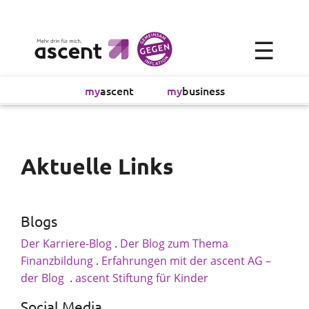
×
☰
Alltagsökonomie
my
ascent
my
business
Investment
Absicherung
Aktuelle Links
Finanzvorsorge
Blogs
Vollmachtsplanung
Der Karriere-Blog
.
Der Blog zum Thema
Finanzbildung
.
Erfahrungen mit der ascent AG –
Sachversicherung
der Blog
.
ascent Stiftung für Kinder
Sparen
Social Media