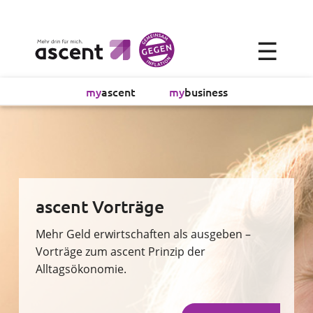
×
☰
Alltagsökonomie
my
ascent
my
business
Investment
Absicherung
Finanzvorsorge
ascent Vorträge
Vollmachtsplanung
Mehr Geld erwirtschaften als ausgeben –
Vorträge zum ascent Prinzip der
Alltagsökonomie.
Sachversicherung
Sparen