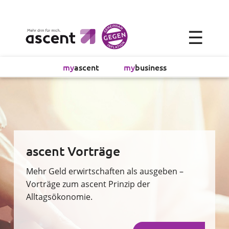
×
☰
Alltagsökonomie
my
ascent
my
business
Investment
Absicherung
Finanzvorsorge
ascent Vorträge
Vollmachtsplanung
Mehr Geld erwirtschaften als ausgeben –
Vorträge zum ascent Prinzip der
Alltagsökonomie.
Sachversicherung
Sparen