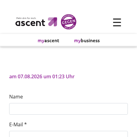
×
☰
Alltagsökonomie
my
ascent
my
business
Investment
Absicherung
am 07.08.2026 um 01:23 Uhr
Finanzvorsorge
Name
Vollmachtsplanung
Sachversicherung
E-Mail *
Sparen