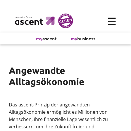
×
☰
Alltagsökonomie
my
ascent
my
business
Investment
Absicherung
Angewandte
Alltagsökonomie
Finanzvorsorge
Vollmachtsplanung
Das ascent-Prinzip der angewandten
Alltagsökonomie ermöglicht es Millionen von
Sachversicherung
Menschen, ihre finanzielle Lage wesentlich zu
verbessern, um ihre Zukunft freier und
Sparen