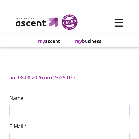
×
☰
Alltagsökonomie
my
ascent
my
business
Investment
Absicherung
am 08.08.2026 um 23:25 Uhr
Finanzvorsorge
Name
Vollmachtsplanung
Sachversicherung
E-Mail *
Sparen