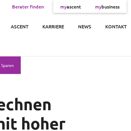
Berater finden
my
ascent
my
business
×
ASCENT
KARRIERE
NEWS
KONTAKT
Sparen
rechnen
mit hoher