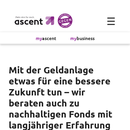
×
☰
Alltagsökonomie
my
ascent
my
business
Investment
Absicherung
Mit der Geldanlage
etwas für eine bessere
Finanzvorsorge
Zukunft tun – wir
Vollmachtsplanung
beraten auch zu
nachhaltigen Fonds mit
Sachversicherung
langjähriger Erfahrung
Sparen