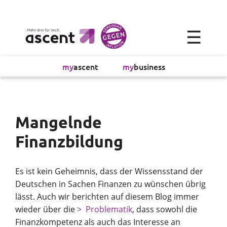
×
☰
Alltagsökonomie
my
ascent
my
business
Investment
Absicherung
Mangelnde
Finanzbildung
Finanzvorsorge
Vollmachtsplanung
Es ist kein Geheimnis, dass der Wissensstand der
Deutschen in Sachen Finanzen zu wünschen übrig
Sachversicherung
lässt. Auch wir berichten auf diesem Blog immer
wieder über die
Problematik
, dass sowohl die
Finanzkompetenz als auch das Interesse an
Sparen