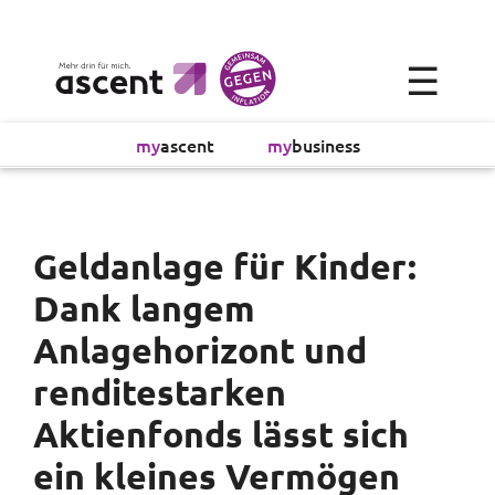
×
☰
Alltagsökonomie
my
ascent
my
business
Investment
Absicherung
Geldanlage für Kinder:
Dank langem
Finanzvorsorge
Anlagehorizont und
Vollmachtsplanung
renditestarken
Aktienfonds lässt sich
Sachversicherung
ein kleines Vermögen
Sparen